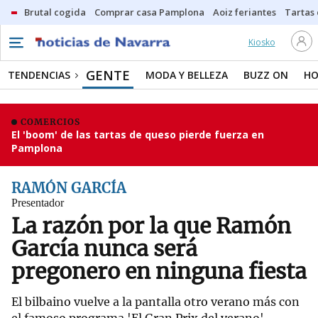
Brutal cogida
Comprar casa Pamplona
Aoiz feriantes
Tartas
Kiosko
GENTE
TENDENCIAS
MODA Y BELLEZA
BUZZ ON
HO
COMERCIOS
El 'boom' de las tartas de queso pierde fuerza en
Pamplona
RAMÓN GARCÍA
Presentador
La razón por la que Ramón
García nunca será
pregonero en ninguna fiesta
El bilbaino vuelve a la pantalla otro verano más con