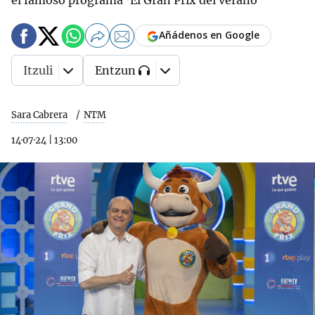
el famoso programa 'El Gran Prix del verano'
Añádenos en Google
Itzuli
Entzun
Sara Cabrera
NTM
14·07·24
|
13:00