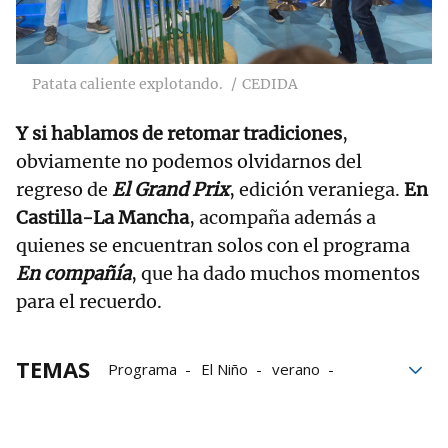
Patata caliente explotando.
CEDIDA
Y si hablamos de retomar tradiciones
,
obviamente no podemos olvidarnos del
regreso de
El Grand Prix
, edición veraniega.
En
Castilla-La Mancha
, acompaña además a
quienes se encuentran solos con el programa
En compañía
, que ha dado muchos momentos
para el recuerdo.
TEMAS
Programa
El Niño
verano
Ramón García
vida
El Grand Prix
pueblos