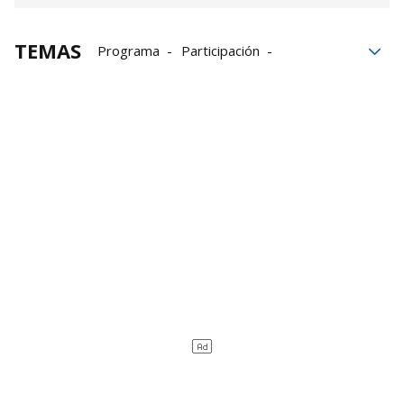
TEMAS
Programa
Participación
Gran Hermano VIP
género
Felicidad
Telecinco