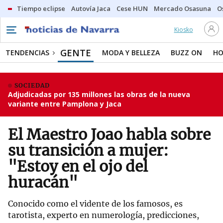
Tiempo eclipse
Autovía Jaca
Cese HUN
Mercado Osasuna
O
Kiosko
GENTE
TENDENCIAS
MODA Y BELLEZA
BUZZ ON
HO
SOCIEDAD
Adjudicadas por 135 millones las obras de la nueva
variante entre Pamplona y Jaca
El Maestro Joao habla sobre
su transición a mujer:
"Estoy en el ojo del
huracán"
Conocido como el vidente de los famosos, es
tarotista, experto en numerología, predicciones,