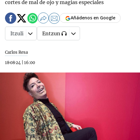
cortes de mal de ojo y magias especiales
Añádenos en Google
Itzuli
Entzun
Carlos Resa
18·08·24
|
16:00