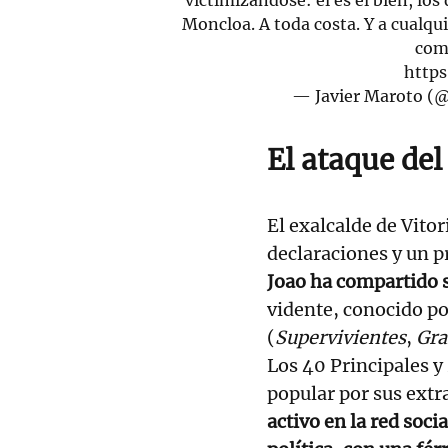
Moncloa. A toda costa. Y a cualqu
com
https
— Javier Maroto (
El ataque de
El exalcalde de Vitor
declaraciones y un p
Joao ha compartido s
vidente, conocido por
(
Supervivientes
,
Gra
Los 40 Principales y
popular por sus ext
activo en la red socia