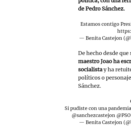
política, con una fér
de Pedro Sánchez.
Estamos contigo Pre
https
— Benita Castejon (@
De hecho desde que s
maestro Joao ha esc
socialista
y ha retuit
políticos o personaj
Sánchez.
Si pudiste con una pandemia 
@sanchezcastejon
@PSO
— Benita Castejon (@