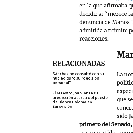
en la que afirmaba q
decidir si “merece la
denuncia de Manos L
admitida a trámite p
reacciones.
Mar
RELACIONADAS
Sánchez no consultó con su
La no
núcleo duro su "decisión
políti
personal"
especi
El Maestro Joao lanza su
predicción acerca del puesto
que se
de Blanca Paloma en
Eurovisión
concre
sido
J
primero del Senado
por su partido, apro