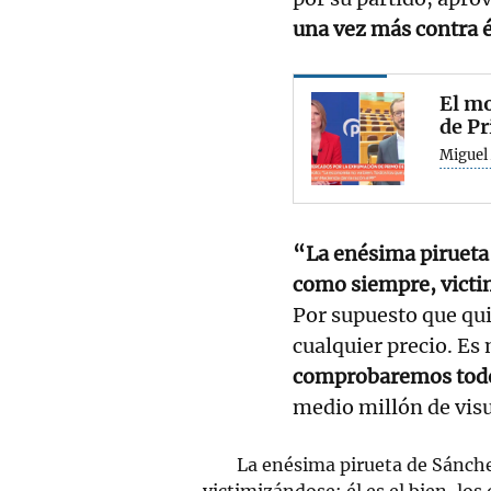
una vez más contra é
El mo
de Pr
Miguel
“La enésima pirueta
como siempre, vict
Por supuesto que qui
cualquier precio. Es
comprobaremos tod
medio millón de visu
La enésima pirueta de Sánch
victimizándose: él es el bien, lo