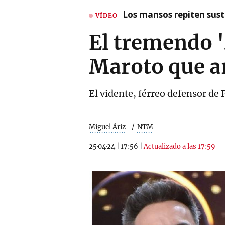
Los mansos repiten susto
VÍDEO
El tremendo '
Maroto que a
El vidente, férreo defensor de 
Miguel Áriz
NTM
25·04·24
|
17:56
|
Actualizado a las 17:59