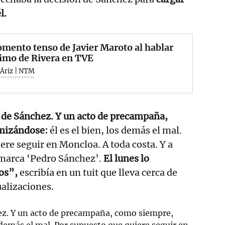
l.
mento tenso de Javier Maroto al hablar
imo de Rivera en TVE
 Áriz | NTM
 de Sánchez. Y un acto de precampaña,
imizándose:
él es el bien, los demás el mal.
ere seguir en Moncloa. A toda costa. Y a
 marca ‘Pedro Sánchez’.
El lunes lo
os”,
escribía en un tuit que lleva cerca de
alizaciones.
ez. Y un acto de precampaña, como siempre,
s demás el mal. Por supuesto que quiere seguir en