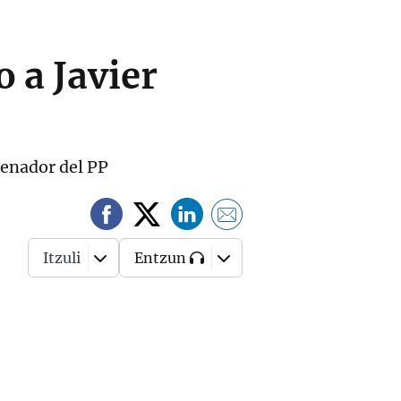
 a Javier
 senador del PP
Itzuli
Entzun