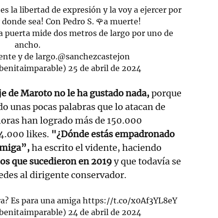
s la libertad de expresión y la voy a ejercer por
 donde sea! Con Pedro S. 🌹a muerte!
a puerta mide dos metros de largo por uno de
ancho.
ente y de largo.
@sanchezcastejon
benitaimparable)
25 de abril de 2024
e de Maroto no le ha gustado nada,
porque
do unas pocas palabras que lo atacan de
 horas han logrado más de 150.000
4.000 likes.
"¿Dónde estás empadronado
amiga”,
ha escrito el vidente, haciendo
os que sucedieron en 2019
y que todavía se
redes al dirigente conservador.
a? Es para una amiga
https://t.co/x0Af3YL8eY
benitaimparable)
24 de abril de 2024