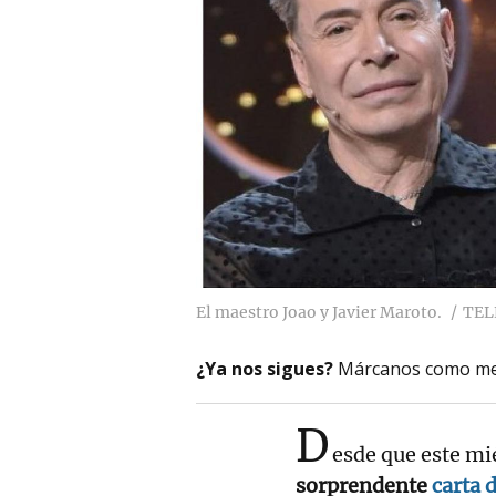
El maestro Joao y Javier Maroto.
TEL
¿Ya nos sigues?
Márcanos como me
D
esde que este mié
sorprendente
carta 