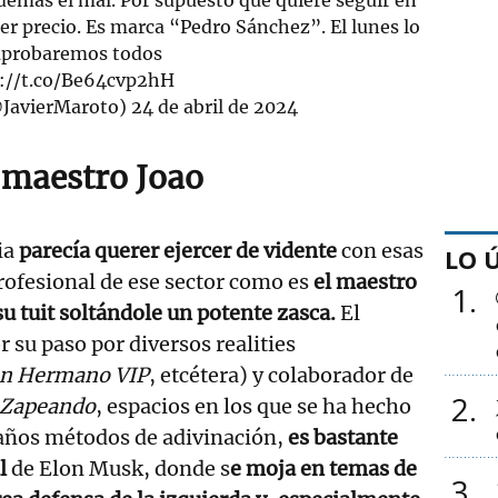
ier precio. Es marca “Pedro Sánchez”. El lunes lo
probaremos todos
://t.co/Be64cvp2hH
@JavierMaroto)
24 de abril de 2024
l maestro Joao
ia
parecía querer ejercer de vidente
con esas
LO 
rofesional de ese sector como es
el maestro
1
u tuit soltándole un potente zasca.
El
 su paso por diversos realities
n Hermano VIP
, etcétera) y colaborador de
2
Zapeando
, espacios en los que se ha hecho
raños métodos de adivinación,
es bastante
l
de Elon Musk, donde s
e moja en temas de
3