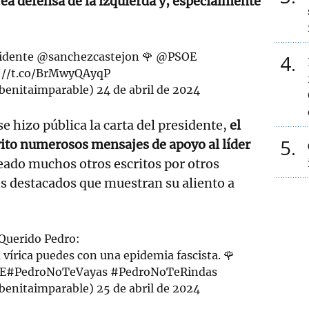
rea defensa de la izquierda y, especialmente
sidente
@sanchezcastejon
🌹
@PSOE
4
://t.co/BrMwyQAyqP
benitaimparable)
24 de abril de 2024
e hizo pública la carta del presidente,
el
5
rito numerosos mensajes de apoyo al líder
eado muchos otros escritos por otros
es destacados que muestran su aliento a
Querido Pedro:
vírica puedes con una epidemia fascista. 🌹
E
#PedroNoTeVayas
#PedroNoTeRindas
benitaimparable)
25 de abril de 2024