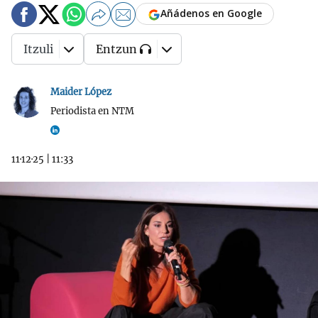
Añádenos en Google
Itzuli
Entzun
Maider López
Periodista en NTM
11·12·25
|
11:33