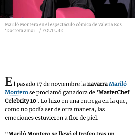
Mariló Montero en el espectáculo cómico de Valeria Ros
'Doctora amor'
YOUTUBE
E
l pasado 17 de noviembre la
navarra
Mariló
Montero
se proclamó ganadora de '
MasterChef
Celebrity 10
'. Lo hizo en una entrega en la que,
como no podía ser de otra manera, las
emociones estuvieron a flor de piel.
"
Mariló Montero se llevó el trofeo tras un