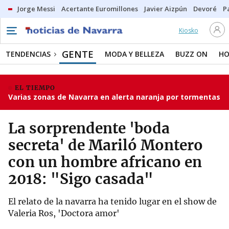
Jorge Messi
Acertante Euromillones
Javier Aizpún
Devoré
P
Kiosko
GENTE
TENDENCIAS
MODA Y BELLEZA
BUZZ ON
HO
EL TIEMPO
Varias zonas de Navarra en alerta naranja por tormentas
La sorprendente 'boda
secreta' de Mariló Montero
con un hombre africano en
2018: "Sigo casada"
El relato de la navarra ha tenido lugar en el show de
Valeria Ros, 'Doctora amor'