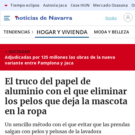
Tiempo eclipse
Autovía Jaca
Cese HUN
Mercado Osasuna
O
Kiosko
HOGAR Y VIVIENDA
TENDENCIAS
MODA Y BELLEZA
SOCIEDAD
Adjudicadas por 135 millones las obras de la nueva
variante entre Pamplona y Jaca
El truco del papel de
aluminio con el que eliminar
los pelos que deja la mascota
en la ropa
Un sencillo método con el que evitar que las prendas
salgan con pelos y pelusas de la lavadora