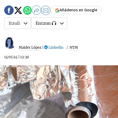
Añádenos en Google
Itzuli
Entzun
Maider López
|
Linkedin
NTM
14·05·24
|
12:30