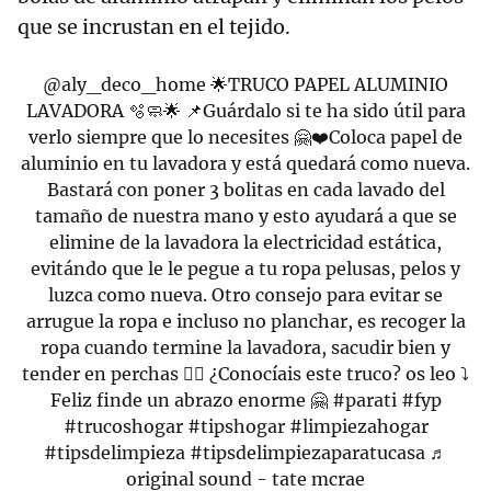
que se incrustan en el tejido.
@aly_deco_home
🌟TRUCO PAPEL ALUMINIO
LAVADORA 🫧🧼🌟 📌Guárdalo si te ha sido útil para
verlo siempre que lo necesites 🤗❤️Coloca papel de
aluminio en tu lavadora y está quedará como nueva.
Bastará con poner 3 bolitas en cada lavado del
tamaño de nuestra mano y esto ayudará a que se
elimine de la lavadora la electricidad estática,
evitándo que le le pegue a tu ropa pelusas, pelos y
luzca como nueva. Otro consejo para evitar se
arrugue la ropa e incluso no planchar, es recoger la
ropa cuando termine la lavadora, sacudir bien y
tender en perchas 👌🏻 ¿Conocíais este truco? os leo ⤵️
Feliz finde un abrazo enorme 🤗
#parati
#fyp
#trucoshogar
#tipshogar
#limpiezahogar
#tipsdelimpieza
#tipsdelimpiezaparatucasa
♬
original sound - tate mcrae