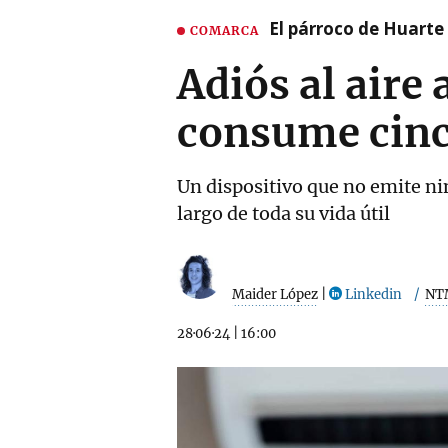
El párroco de Huarte 
COMARCA
Adiós al aire
consume cinco
Un dispositivo que no emite ni
largo de toda su vida útil
Maider López
|
Linkedin
NT
28·06·24
|
16:00