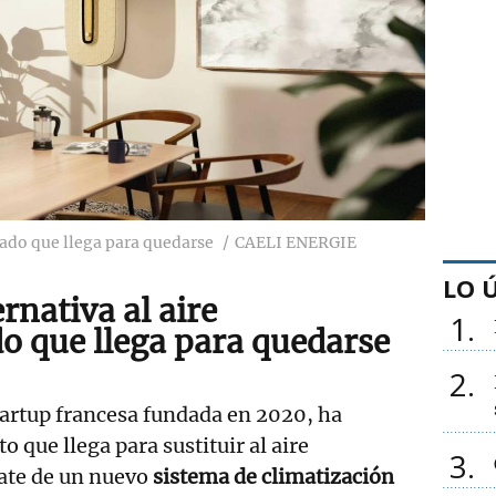
onado que llega para quedarse
CAELI ENERGIE
LO 
ernativa al aire
1
o que llega para quedarse
2
tartup francesa fundada en 2020, ha
 que llega para sustituir al aire
3
rate de un nuevo
sistema de climatización