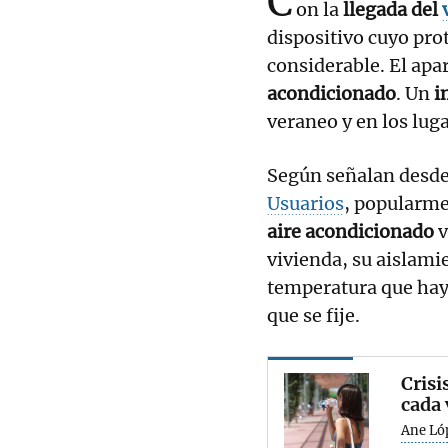
C
on la
llegada del
dispositivo cuyo p
considerable. El apa
acondicionado
. Un
i
veraneo y en los luga
Según señalan desde
Usuarios
, popularme
aire acondicionado
v
vivienda, su aislami
temperatura que haya
que se fije.
Crisi
cada 
Ane Ló