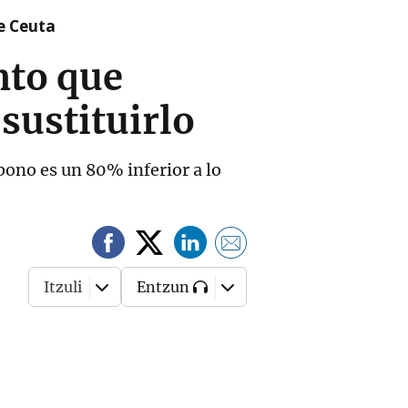
re Ceuta
nto que
sustituirlo
bono es un 80% inferior a lo
Itzuli
Entzun