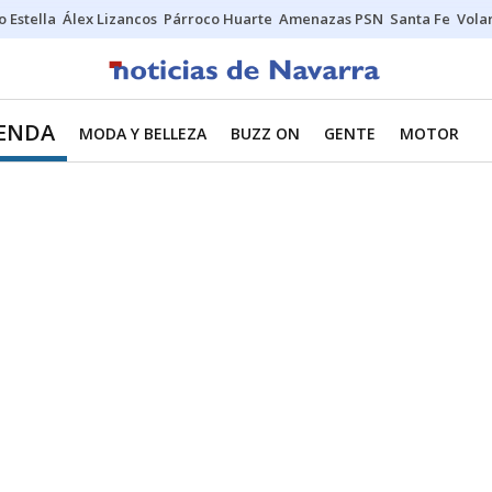
o Estella
Álex Lizancos
Párroco Huarte
Amenazas PSN
Santa Fe
Vola
IENDA
MODA Y BELLEZA
BUZZ ON
GENTE
MOTOR