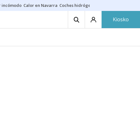
r incómodo
Calor en Navarra
Coches hidrógeno
Alerta en EE.UU.
Kiosko