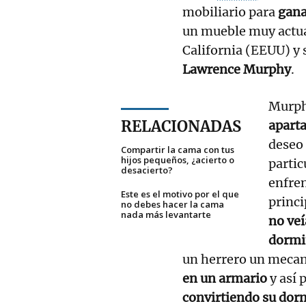
mobiliario para
gana
un mueble muy actua
California (EEUU) y
Lawrence Murphy
.
Murph
RELACIONADAS
apart
deseo
Compartir la cama con tus
hijos pequeños, ¿acierto o
partic
desacierto?
enfren
Este es el motivo por el que
princi
no debes hacer la cama
nada más levantarte
no veí
dormi
un herrero un meca
en un armario
y así 
convirtiendo su dorm