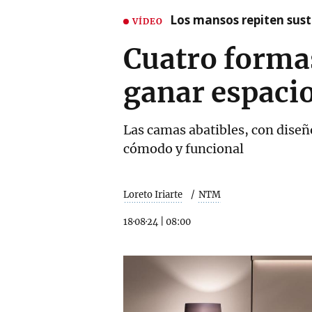
Los mansos repiten susto
VÍDEO
Cuatro formas
ganar espacio
Las camas abatibles, con dise
cómodo y funcional
Loreto Iriarte
NTM
18·08·24
|
08:00