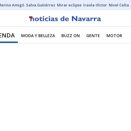
erino Amigó
Salva Gutiérrez
Mirar eclipse
Iraola-Víctor
Nivel Celta
IENDA
MODA Y BELLEZA
BUZZ ON
GENTE
MOTOR