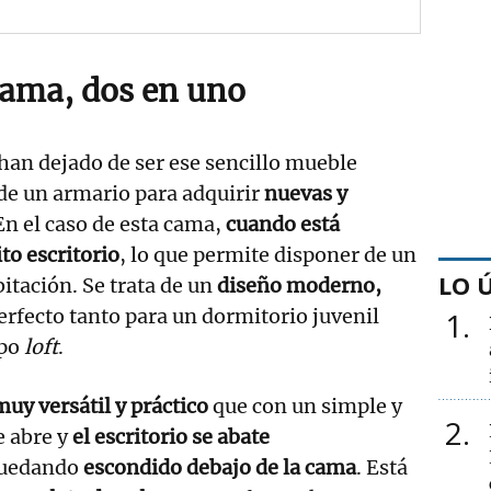
 cama, dos en uno
han dejado de ser ese sencillo mueble
 de un armario para adquirir
nuevas y
 En el caso de esta cama,
cuando está
to escritorio
, lo que permite disponer de un
LO 
itación. Se trata de un
diseño moderno,
rfecto tanto para un dormitorio juvenil
1
ipo
loft
.
uy versátil y práctico
que con un simple y
2
 abre y
el escritorio se abate
quedando
escondido debajo de la cama
. Está