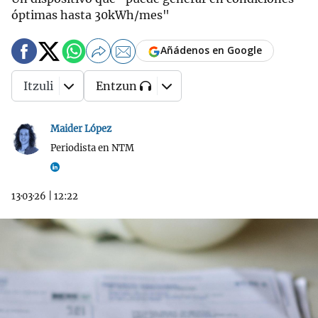
óptimas hasta 30kWh/mes"
Añádenos en Google
Itzuli
Entzun
Maider López
Periodista en NTM
13·03·26
|
12:22