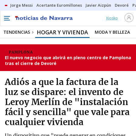
Jorge Messi
Acertante Euromillones
Javier Aizpún
Devoré
P
Kiosko
HOGAR Y VIVIENDA
TENDENCIAS
MODA Y BELLEZA
PAMPLONA
El nuevo negocio que abrirá en pleno centro de Pamplona
tras el cierre de Devoré
Adiós a que la factura de la
luz se dispare: el invento de
Leroy Merlín de "instalación
fácil y sencilla" que vale para
cualquier vivienda
Un dispositivo que "puede generar en condiciones