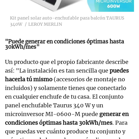
Kit panel solar auto-enchufable para balcón TAURUS
340W
LEROY MERLIN
"Puede
generar en condiciones óptimas hasta
30kWh/mes"
Un producto que el propio fabricante describe
así: "La instalación es tan sencilla que
puedes
hacerla tú mismo
(accesorios de montaje no
incluidos) y solamente tienes que conectarlo
en cualquier enchufe de tu casa. El conjunto
panel enchufable Taurus 340 W y un
microinversor MI-0600-M puede
generar en
condiciones óptimas hasta 30kWh/mes
. Para
que puedas ver cuánto produce tu conjunto y