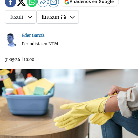
Añádenos en Google
Itzuli
Entzun
Eder García
Periodista en NTM
31·05·26
|
10:00