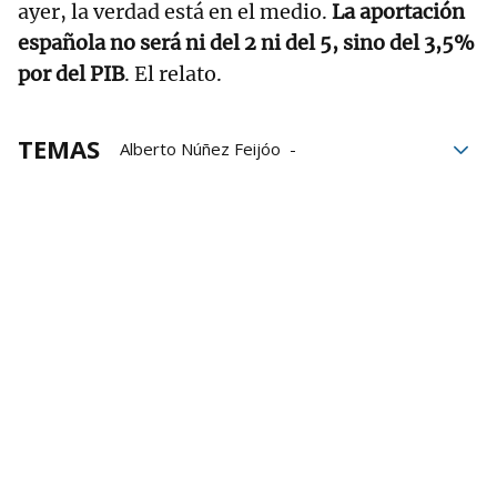
ayer, la verdad está en el medio.
La aportación
española no será ni del 2 ni del 5, sino del 3,5%
por del PIB
. El relato.
TEMAS
Alberto Núñez Feijóo
José María Aznar
Pedro Sánchez
OTAN
Pablo Echenique
fraude electoral