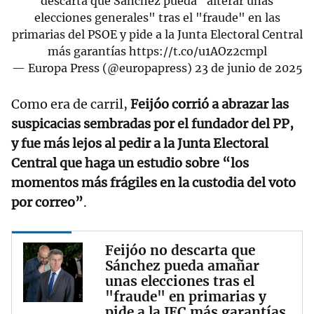
descarta que Sánchez pueda "alterar unas
elecciones generales" tras el "fraude" en las
primarias del PSOE y pide a la Junta Electoral Central
más garantías
https://t.co/u1AOz2cmpl
— Europa Press (@europapress)
23 de junio de 2025
Como era de carril,
Feijóo corrió a abrazar las
suspicacias sembradas por el fundador del PP,
y fue más lejos al pedir a la Junta Electoral
Central que haga un estudio sobre “los
momentos más frágiles en la custodia del voto
por correo”
.
Feijóo no descarta que
Sánchez pueda amañar
unas elecciones tras el
"fraude" en primarias y
pide a la JEC más garantías