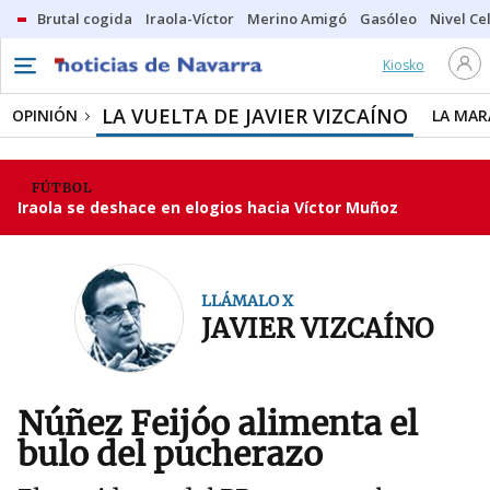
Brutal cogida
Iraola-Víctor
Merino Amigó
Gasóleo
Nivel Ce
Kiosko
LA VUELTA DE JAVIER VIZCAÍNO
OPINIÓN
LA MAR
FÚTBOL
Iraola se deshace en elogios hacia Víctor Muñoz
LLÁMALO X
JAVIER VIZCAÍNO
Núñez Feijóo alimenta el
bulo del pucherazo