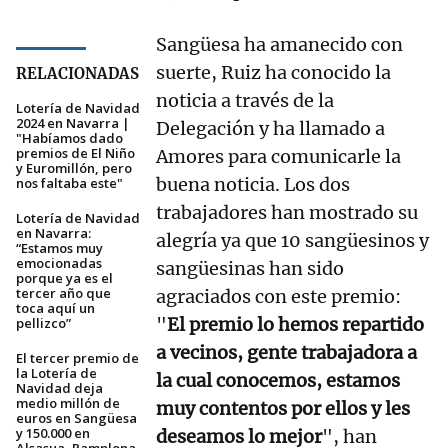
Sangüesa ha amanecido con
suerte, Ruiz ha conocido la
RELACIONADAS
noticia a través de la
Lotería de Navidad
2024 en Navarra |
Delegación y ha llamado a
"Habíamos dado
premios de El Niño
Amores para comunicarle la
y Euromillón, pero
buena noticia. Los dos
nos faltaba este"
trabajadores han mostrado su
Lotería de Navidad
en Navarra:
alegría ya que 10 sangüesinos y
“Estamos muy
emocionadas
sangüesinas han sido
porque ya es el
tercer año que
agraciados con este premio:
toca aquí un
"
El premio lo hemos repartido
pellizco”
a vecinos, gente trabajadora a
El tercer premio de
la Lotería de
la cual conocemos, estamos
Navidad deja
medio millón de
muy contentos por ellos y les
euros en Sangüesa
y 150.000 en
deseamos lo mejor
", han