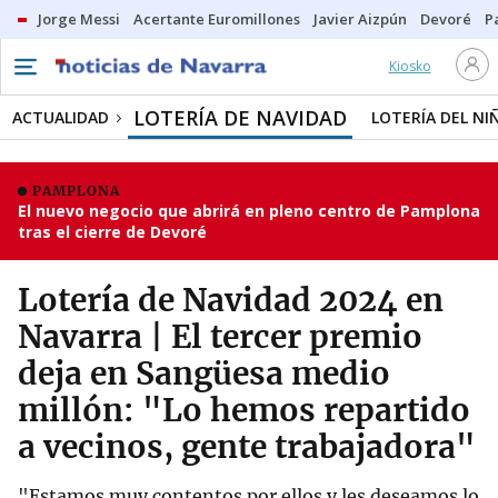
Jorge Messi
Acertante Euromillones
Javier Aizpún
Devoré
P
Kiosko
LOTERÍA DE NAVIDAD
ACTUALIDAD
LOTERÍA DEL NI
PAMPLONA
El nuevo negocio que abrirá en pleno centro de Pamplona
tras el cierre de Devoré
Lotería de Navidad 2024 en
Navarra | El tercer premio
deja en Sangüesa medio
millón: "Lo hemos repartido
a vecinos, gente trabajadora"
"Estamos muy contentos por ellos y les deseamos lo