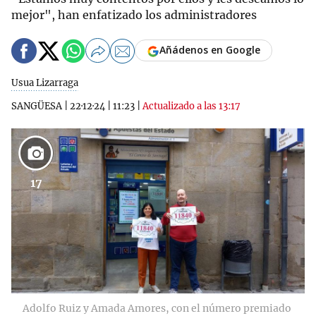
mejor", han enfatizado los administradores
Añádenos en Google
Usua Lizarraga
SANGÜESA
|
22·12·24
|
11:23
|
Actualizado a las 13:17
17
Adolfo Ruiz y Amada Amores, con el número premiado