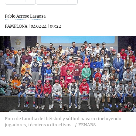
Pablo Arrese Lasaosa
PAMPLONA
|
04·02·24
|
09:22
Foto de familia del béisbol y sófbol navarro incluyendo
jugadores, técnicos y directivos.
FENABS