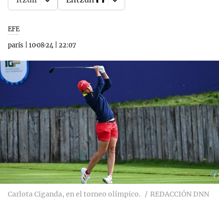
EFE
parís
|
10·08·24
|
22:07
Carlota Ciganda, en el torneo olímpico.
REDACCIÓN DNN