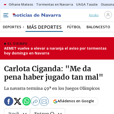
Oihane Mateos
Tormentas en Navarra
UAGA Tauste
Osasuna
Kiosko
MÁS DEPORTES
DEPORTES
FÚTBOL
BALONCESTO
EL TIEMPO
AEMET vuelve a elevar a naranja el aviso por tormentas
hoy domingo en Navarra
Carlota Ciganda: "Me da
pena haber jugado tan mal"
La navarra termina 49ª en los Juegos Olímpicos
Añádenos en Google
Itzuli
Entzun