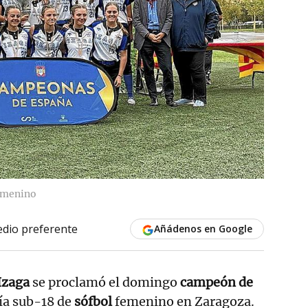
femenino
dio preferente
Añádenos en Google
Izaga
se proclamó el domingo
campeón de
ía sub-18 de
sófbol
femenino en Zaragoza.