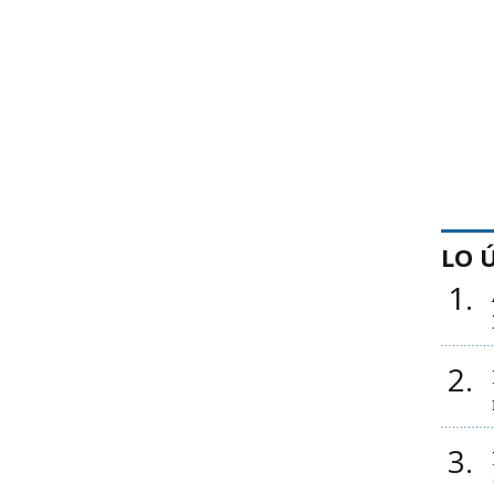
LO 
1
2
3