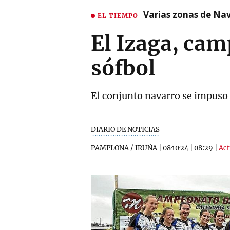
Varias zonas de Nav
EL TIEMPO
El Izaga, ca
sófbol
El conjunto navarro se impuso 
DIARIO DE NOTICIAS
PAMPLONA / IRUÑA
|
08·10·24
|
08:29
|
Act