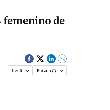
8 femenino de
Itzuli
Entzun