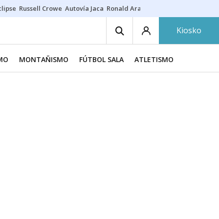
lipse
Russell Crowe
Autovía Jaca
Ronald Araújo
Prohibiciones eclips
Kiosko
SMO
MONTAÑISMO
FÚTBOL SALA
ATLETISMO