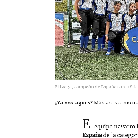
El Izaga, campeón de España sub-18 
¿Ya nos sigues?
Márcanos como me
E
l equipo navarro
España
de la categor