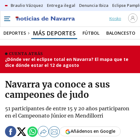
Braulio Vázquez
Entrega ilegal
Denuncia Ibiza
Eclipse Pamp
Kiosko
MÁS DEPORTES
DEPORTES
FÚTBOL
BALONCESTO
CUENTA ATRÁS
¿Dónde ver el eclipse total en Navarra? El mapa que te
dice dónde estar el 12 de agosto
Navarra ya conoce a sus
campeones de judo
51 participantes de entre 15 y 20 años participaron
en el Campeonato Júnior en Mendillorri
Añádenos en Google