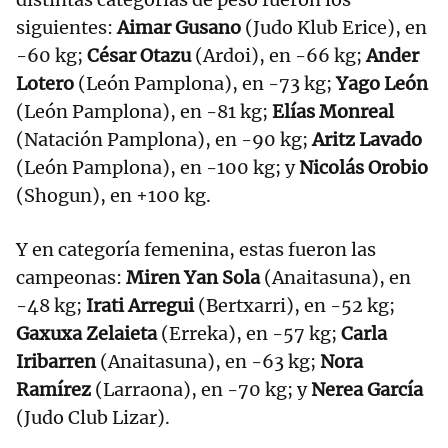
siguientes:
Aimar Gusano
(Judo Klub Erice), en
-60 kg;
César Otazu
(Ardoi), en -66 kg;
Ander
Lotero
(León Pamplona), en -73 kg;
Yago León
(León Pamplona), en -81 kg;
Elías Monreal
(Natación Pamplona), en -90 kg;
Aritz Lavado
(León Pamplona), en -100 kg; y
Nicolás Orobio
(Shogun), en +100 kg.
Y en categoría femenina, estas fueron las
campeonas:
Miren Yan Sola
(Anaitasuna), en
-48 kg;
Irati Arregui
(Bertxarri), en -52 kg;
Gaxuxa Zelaieta
(Erreka), en -57 kg;
Carla
Iribarren
(Anaitasuna), en -63 kg;
Nora
Ramírez
(Larraona), en -70 kg; y
Nerea García
(Judo Club Lizar).