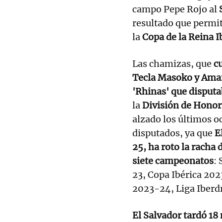
campo Pepe Rojo al
S
resultado que permit
la
Copa de la Reina I
Las chamizas, que
cu
Tecla Masoko y Ama
'Rhinas' que disputa
la
División de Hono
alzado los últimos o
disputados, ya que
E
25, ha roto la rach
siete campeonatos
:
23, Copa Ibérica 20
2023-24, Liga Iberd
El Salvador tardó 1