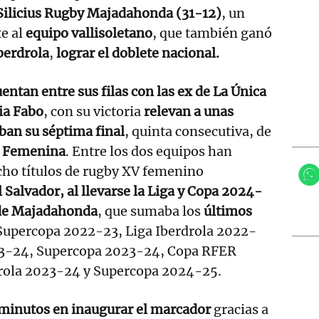
ilicius Rugby Majadahonda (31-12)
, un
e al
equipo vallisoletano
, que también ganó
berdrola
,
lograr el doblete nacional.
entan entre sus filas con las ex de La Única
ia Fabo
, con su victoria
relevan a unas
ban su séptima final
, quinta consecutiva, de
r Femenina
. Entre los dos equipos han
cho títulos de rugby XV femenino
l Salvador, al llevarse la Liga y Copa 2024-
a de Majadahonda
, que sumaba los
últimos
 Supercopa 2022-23, Liga Iberdrola 2022-
23-24, Supercopa 2023-24, Copa RFER
rola 2023-24 y Supercopa 2024-25.
8 minutos en inaugurar el marcador
gracias a