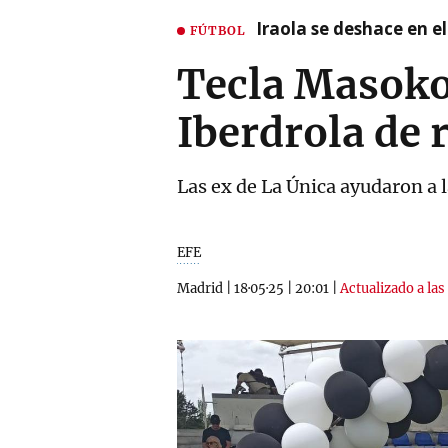
Iraola se deshace en e
FÚTBOL
Tecla Masoko 
Iberdrola de 
Las ex de La Única ayudaron a l
EFE
Madrid
|
18·05·25
|
20:01
|
Actualizado a las