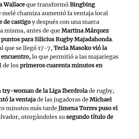
a Wallace
que transformó
Bingbing
e melé chamiza aumentó la ventaja local
 de castigo
y después con una marca
la misma, antes de que
Martina Márquez
s puntos para Silicius Rugby Majadahonda
.
l que se llegó 17-7,
Tecla Masoko vió la
 encuentro,
lo que permitió a las majariegas
l de los
primeros cuarenta minutos en
a
try-woman de la Liga Iberdrola
de rugby,
tó la ventaja
de las jugadoras de
Michael
tro minutos más tarde
Jimena Torres puso el
alvador, otorgándoles su
segundo título de