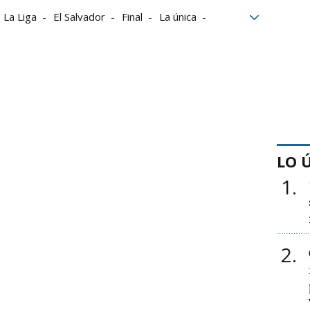
La Liga
El Salvador
Final
La única
LO 
1
2