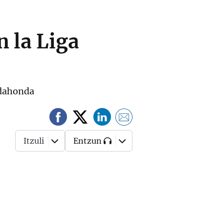
 la Liga
jadahonda
Itzuli
Entzun