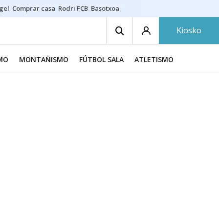
gel
Comprar casa
Rodri FCB
Basotxoa
Kiosko
SMO
MONTAÑISMO
FÚTBOL SALA
ATLETISMO