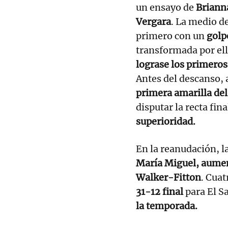
un ensayo de
Briann
Vergara
. La medio d
primero con un
golpe
transformada por el
lograse los primero
Antes del descanso, a
primera amarilla del
disputar la recta fina
superioridad.
En la reanudación, l
María Miguel, aumen
Walker-Fitton
. Cua
31-12 final
para El S
la temporada.