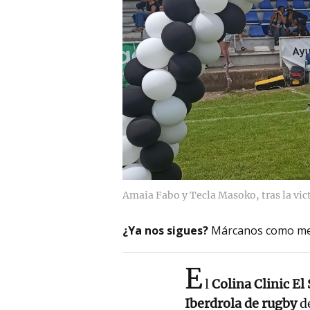
Amaia Fabo y Tecla Masoko, tras la vic
¿Ya nos sigues?
Márcanos como me
E
l
Colina Clinic El
Iberdrola de rugby
de