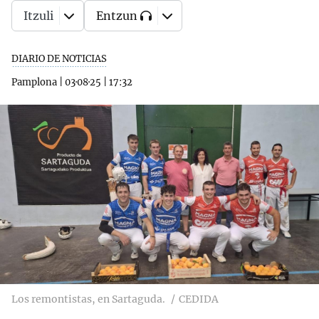
Itzuli
Entzun
DIARIO DE NOTICIAS
Pamplona
|
03·08·25
|
17:32
Los remontistas, en Sartaguda.
CEDIDA