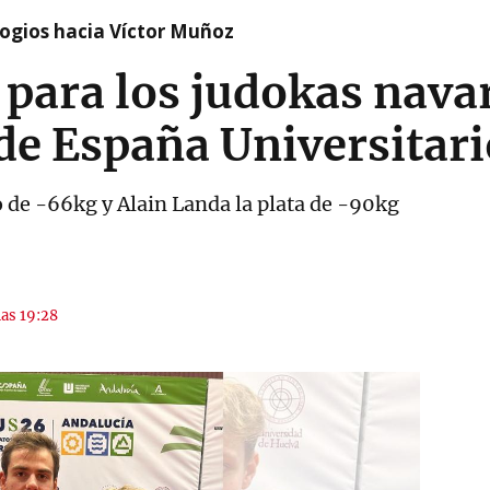
logios hacia Víctor Muñoz
para los judokas navar
e España Universitari
o de -66kg y Alain Landa la plata de -90kg
las 19:28