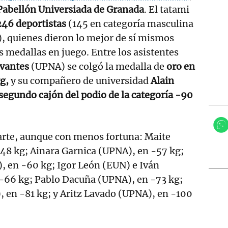
Pabellón Universiada de Granada
. El tatami
246 deportistas
(145 en categoría masculina
), quienes dieron lo mejor de sí mismos
s medallas en juego. Entre los asistentes
rvantes
(UPNA) se colgó la medalla de
oro en
g,
y su compañero de universidad
Alain
 segundo cajón del podio de la categoría -90
rte, aunque con menos fortuna: Maite
48 kg; Ainara Garnica (UPNA), en -57 kg;
, en -60 kg; Igor León (EUN) e Iván
66 kg; Pablo Dacuña (UPNA), en -73 kg;
 en -81 kg; y Aritz Lavado (UPNA), en -100