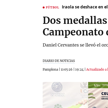
Iraola se deshace en e
FÚTBOL
Dos medallas 
Campeonato d
Daniel Cervantes se llevó el or
DIARIO DE NOTICIAS
Pamplona
|
11·05·26
|
19:24
|
Actualizado a 