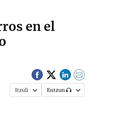
ros en el
o
Itzuli
Entzun