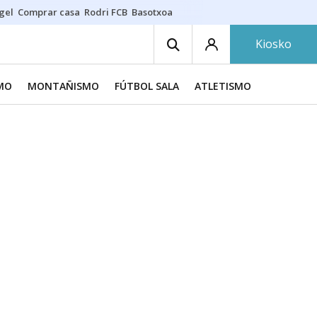
gel
Comprar casa
Rodri FCB
Basotxoa
Kiosko
SMO
MONTAÑISMO
FÚTBOL SALA
ATLETISMO