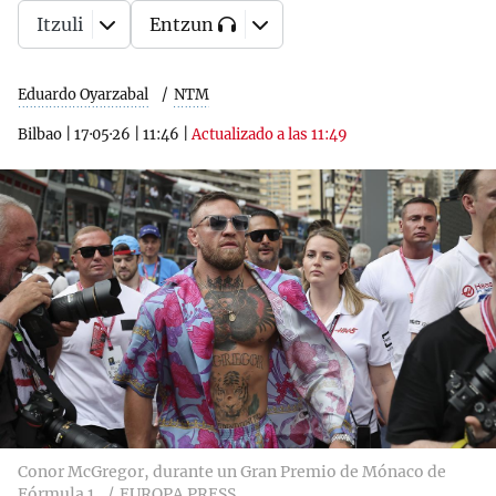
Itzuli
Entzun
Eduardo Oyarzabal
NTM
Bilbao
|
17·05·26
|
11:46
|
Actualizado a las 11:49
Conor McGregor, durante un Gran Premio de Mónaco de
Fórmula 1.
EUROPA PRESS