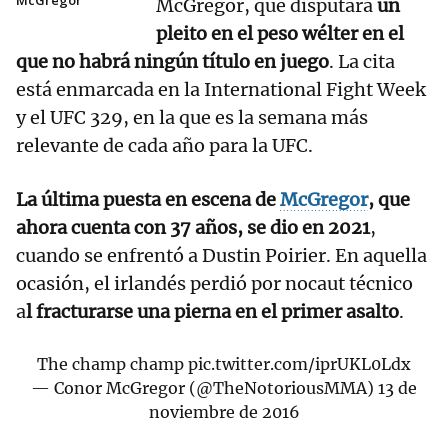
McGregor
McGregor, que disputará
un
pleito en el peso wélter en el
que no habrá ningún título en juego
. La cita
está enmarcada en la International Fight Week
y el UFC 329, en la que es la semana más
relevante de cada año para la UFC.
La última puesta en escena de
McGregor
, que
ahora cuenta con 37 años, se dio en 2021
,
cuando se enfrentó a Dustin Poirier. En aquella
ocasión, el irlandés perdió por nocaut técnico
a
l fracturarse una pierna en el primer asalto
.
The champ champ
pic.twitter.com/iprUKL0Ldx
— Conor McGregor (@TheNotoriousMMA)
13 de
noviembre de 2016