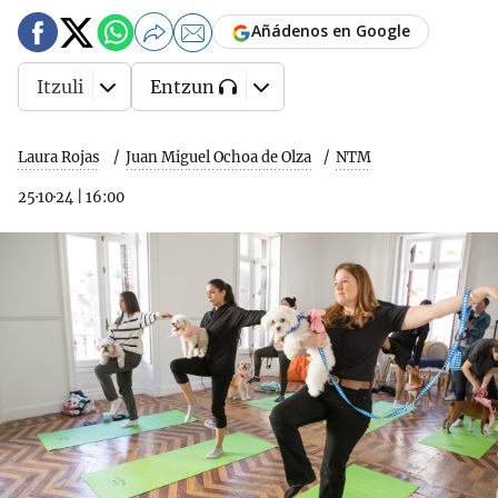
Añádenos en Google
Itzuli
Entzun
Laura Rojas
Juan Miguel Ochoa de Olza
NTM
25·10·24
|
16:00