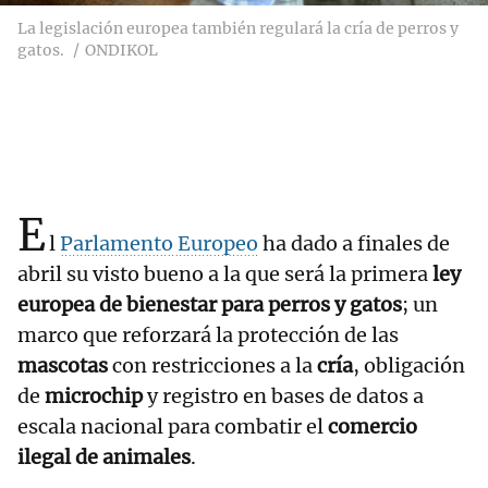
La legislación europea también regulará la cría de perros y
gatos.
ONDIKOL
E
l
Parlamento Europeo
ha dado a finales de
abril su visto bueno a la que será la primera
ley
europea de bienestar para perros y gatos
; un
marco que reforzará la protección de las
mascotas
con restricciones a la
cría
, obligación
de
microchip
y registro en bases de datos a
escala nacional para combatir el
comercio
ilegal de animales
.