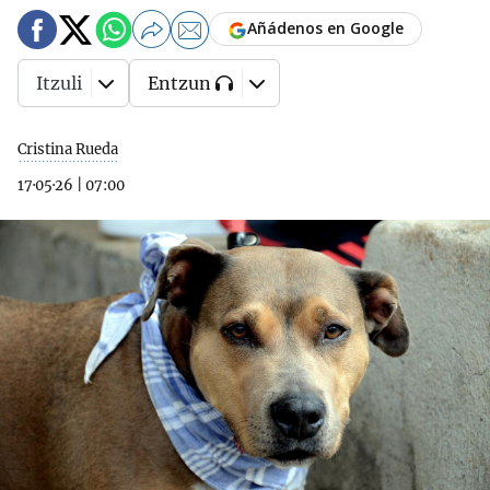
Añádenos en Google
Itzuli
Entzun
Cristina Rueda
17·05·26
|
07:00