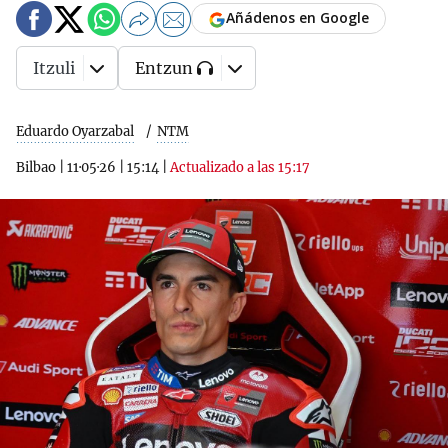
Añádenos en Google
Itzuli
Entzun
Eduardo Oyarzabal
NTM
Bilbao
|
11·05·26
|
15:14
|
Actualizado a las 15:17