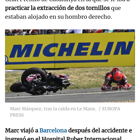
practicar la extracción de dos tornillos
que
estaban alojado en su hombro derecho.
RELACIONADAS
Jorge Martín
recupera su mejor
versión
Marc Márquez, tras la caída en Le Mans.
EUROPA
PRESS
Marc viajó a
Barcelona
después del accidente e
ingresó en el Hospital Ruber Internacional,