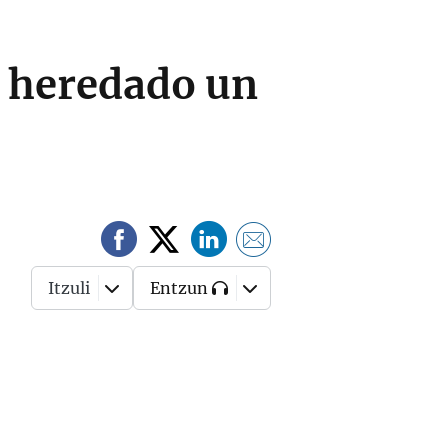
a heredado un
Itzuli
Entzun