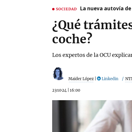
La nueva autovía de
SOCIEDAD
¿Qué trámites
coche?
Los expertos de la OCU explican
Maider López
|
Linkedin
NT
23·10·24
|
16:00