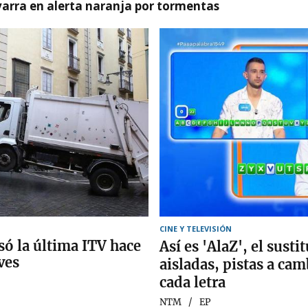
arra en alerta naranja por tormentas
CINE Y TELEVISIÓN
só la última ITV hace
Así es 'AlaZ', el susti
ves
aisladas, pistas a ca
cada letra
NTM
EP