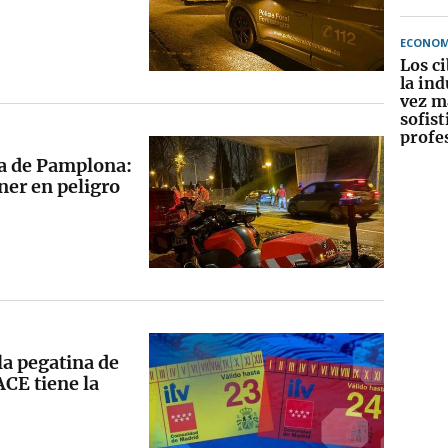
ECONOM
Los c
la ind
vez m
sofist
profe
ca de Pamplona:
ner en peligro
 la pegatina de
ACE tiene la