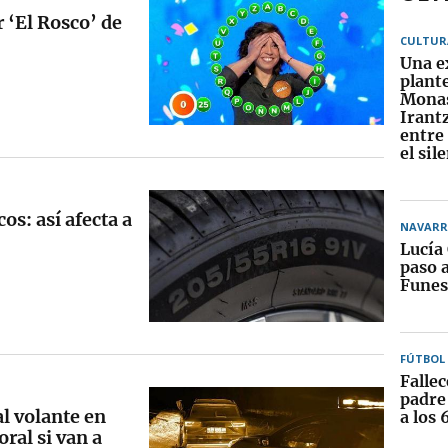
 ‘El Rosco’ de
CULTUR
Una e
plante
Monas
Irant
entre 
el sil
os: así afecta a
NAVARR
Lucía
paso a
Funes
FÚTBOL
Fallec
padre
l volante en
a los 
oral si van a