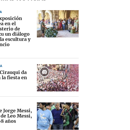
A
xposición
a en el
terio de
zu un diálogo
la escultura y
encio
A
 Cirauqui da
 la fiesta en
e Jorge Messi,
 de Leo Messi,
68 años