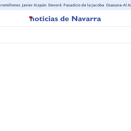
uromillones
Javier Aizpún
Devoré
Pasadizo de la Jacoba
Osasuna-Al A