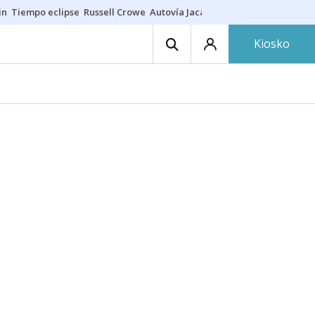
in
Tiempo eclipse
Russell Crowe
Autovía Jaca
Ronald Araújo
Prohibic
Kiosko