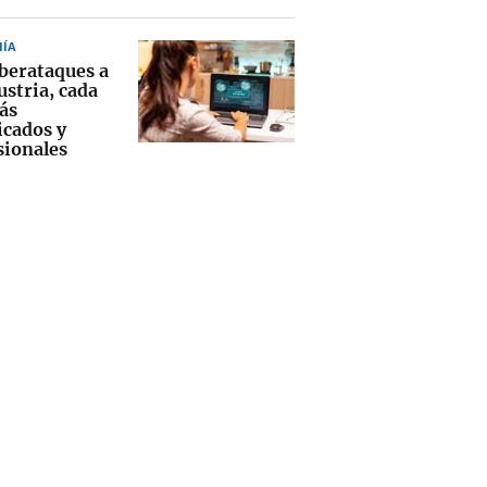
ÍA
iberataques a
ustria, cada
ás
icados y
sionales