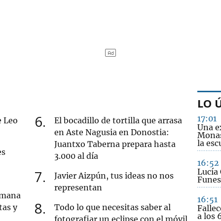
LO 
6
17:01
e Leo
El bocadillo de tortilla que arrasa
Una e
en Aste Nagusia en Donostia:
Monas
la esc
Juantxo Taberna prepara hasta
es
3.000 al día
16:52
Lucía 
7
Javier Aizpún, tus ideas no nos
Funes
representan
semana
16:51
8
tas y
Todo lo que necesitas saber al
Fallec
a los 
fotografiar un eclipse con el móvil