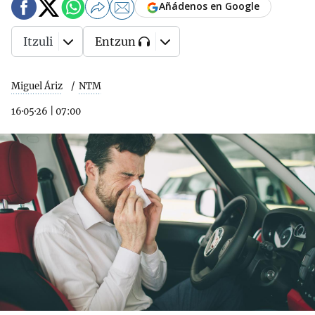
Añádenos en Google
Itzuli
Entzun
Miguel Áriz
NTM
16·05·26
|
07:00