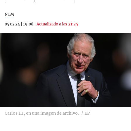
NTM
05·02·24
|
19:08
|
Actualizado a las 21:25
Carlos III, en una imagen de archivo.
EP