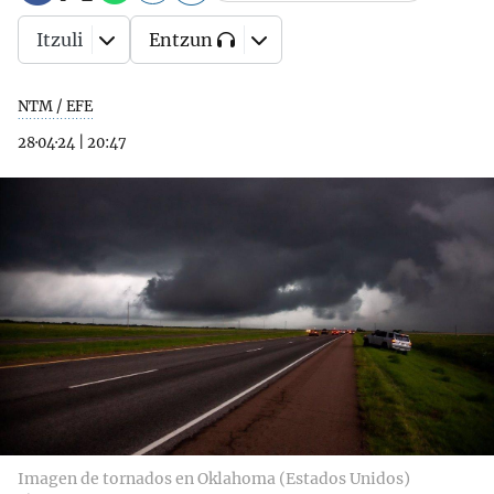
Itzuli
Entzun
NTM / EFE
28·04·24
|
20:47
Imagen de tornados en Oklahoma (Estados Unidos)