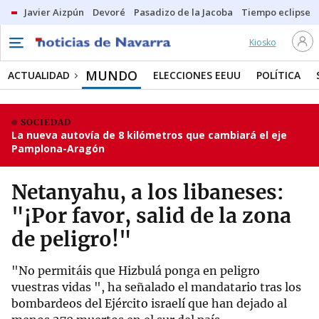
Javier Aizpún
Devoré
Pasadizo de la Jacoba
Tiempo eclipse
Kiosko
MUNDO
ACTUALIDAD
ELECCIONES EEUU
POLÍTICA
SOCIEDAD
La nueva autovía de 8 kilómetros que cambiará el eje
Pamplona-Aragón
Netanyahu, a los libaneses:
"¡Por favor, salid de la zona
de peligro!"
"No permitáis que Hizbulá ponga en peligro
vuestras vidas ", ha señalado el mandatario tras los
bombardeos del Ejército israelí que han dejado al