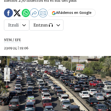
menos 270 muertos en el sur del país
Añádenos en Google
Itzuli
Entzun
NTM / EFE
23·09·24
|
19:06