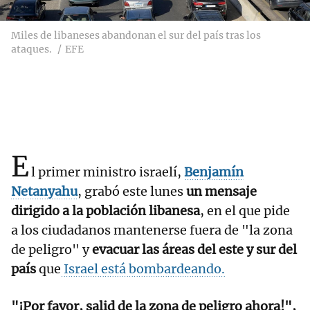
Miles de libaneses abandonan el sur del país tras los
ataques.
EFE
E
l primer ministro israelí,
Benjamín
Netanyahu
, grabó este lunes
un mensaje
dirigido a la población libanesa
, en el que pide
a los ciudadanos mantenerse fuera de "la zona
de peligro" y
evacuar las áreas del este y sur del
país
que
Israel está bombardeando.
"¡Por favor, salid de la zona de peligro ahora!",