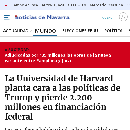
Tiempo eclipse
Autovía Jaca
Cese HUN
Mercado Osasuna
O
Kiosko
MUNDO
ACTUALIDAD
ELECCIONES EEUU
POLÍTICA
SOCIEDAD
Adjudicadas por 135 millones las obras de la nueva
variante entre Pamplona y Jaca
La Universidad de Harvard
planta cara a las políticas de
Trump y pierde 2.200
millones en financiación
federal
La Casa Blanca había exigido a la universidad más