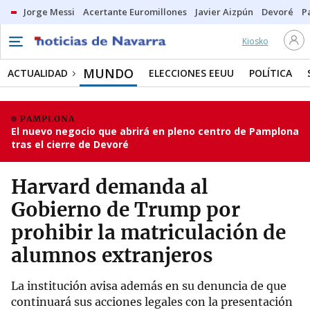
Jorge Messi
Acertante Euromillones
Javier Aizpún
Devoré
P
Kiosko
MUNDO
ACTUALIDAD
ELECCIONES EEUU
POLÍTICA
PAMPLONA
El nuevo negocio que abrirá en pleno centro de Pamplona
tras el cierre de Devoré
Harvard demanda al
Gobierno de Trump por
prohibir la matriculación de
alumnos extranjeros
La institución avisa además en su denuncia de que
continuará sus acciones legales con la presentación