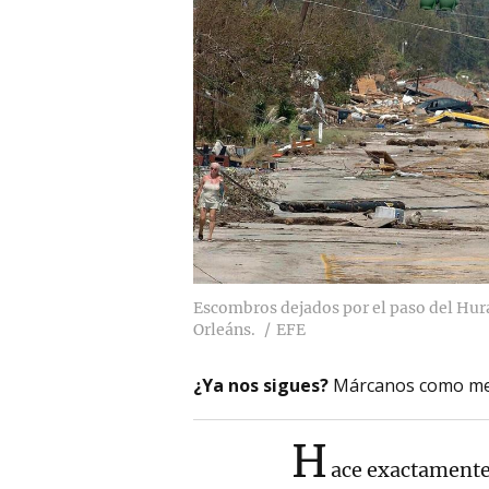
Escombros dejados por el paso del Hura
Orleáns.
EFE
¿Ya nos sigues?
Márcanos como me
H
ace exactament