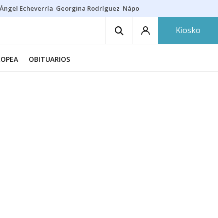
Ángel Echeverría
Georgina Rodríguez
Nápoles - Osasuna
Insultos rac
Kiosko
ROPEA
OBITUARIOS