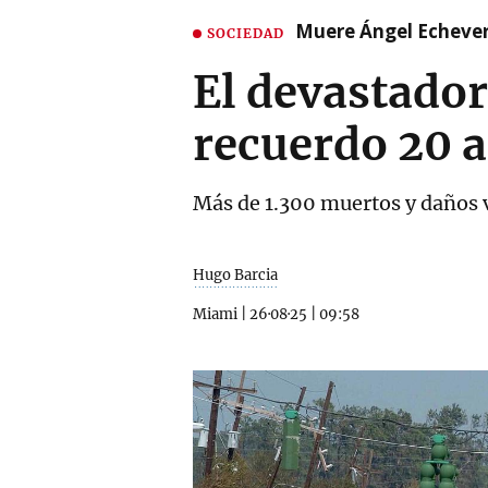
Muere Ángel Echeverr
SOCIEDAD
El devastador
recuerdo 20 
Más de 1.300 muertos y daños 
Hugo Barcia
Miami
|
26·08·25
|
09:58