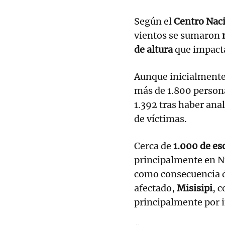
Según el
Centro Nac
vientos se sumaron
m
de altura
que impacta
Aunque inicialmente 
más de 1.800 personas
1.392 tras haber ana
de víctimas.
Cerca de
1.000 de es
principalmente en Nu
como consecuencia d
afectado,
Misisipi
, 
principalmente por 