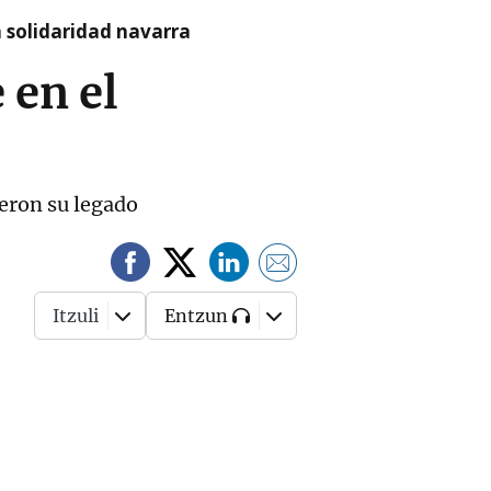
a solidaridad navarra
 en el
eron su legado
Itzuli
Entzun