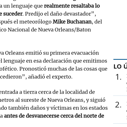
a un lenguaje que
realmente resaltaba lo
e suceder
. Predijo el daño devastador”,
spués el meteorólogo
Mike Buchanan
, del
ico Nacional de Nueva Orleans/Baton
a Orleans emitió su primera evacuación
el lenguaje en esa declaración que emitimos
LO 
ofético. Pronosticó muchas de las cosas que
1
edieron”, añadió el experto.
entrada a tierra cerca de la localidad de
etros al sureste de Nueva Orleans, y siguió
2
ndo también daños y víctimas en los estados
ma
antes de desvanecerse cerca del norte de