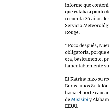
informe que contení
que estaba a punto d
recuerda 20 años de
Servicio Meteorológ
Rouge.
“Poco después, Nuev
obligatoria, porque 
era, básicamente, pr
lamentablemente suc
El Katrina hizo su re
Buras, unos 80 kilóm
hacia el norte causa
de
Misisipi
y Alaba
EEUU
.