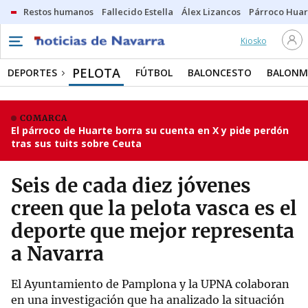
Restos humanos
Fallecido Estella
Álex Lizancos
Párroco Huar
Kiosko
PELOTA
DEPORTES
FÚTBOL
BALONCESTO
BALON
COMARCA
El párroco de Huarte borra su cuenta en X y pide perdón
tras sus tuits sobre Ceuta
Seis de cada diez jóvenes
creen que la pelota vasca es el
deporte que mejor representa
a Navarra
El Ayuntamiento de Pamplona y la UPNA colaboran
en una investigación que ha analizado la situación