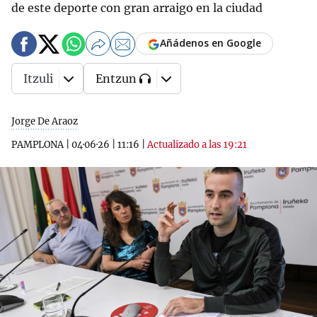
de este deporte con gran arraigo en la ciudad
Añádenos en Google
Itzuli
Entzun
Jorge De Araoz
PAMPLONA
|
04·06·26
|
11:16
|
Actualizado a las 19:21