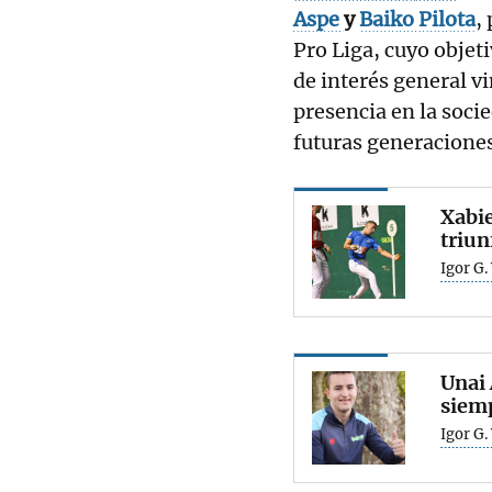
Aspe
y
Baiko Pilota
,
Pro Liga, cuyo objet
de interés general vi
presencia en la soci
futuras generacione
Xabie
triun
Igor G.
Unai 
siemp
Igor G.