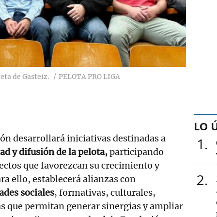
ueta de Gasteiz.
PELOTA PRO LIGA
LO 
n desarrollará iniciativas destinadas a
1
dad y difusión de la pelota,
participando
ectos que favorezcan su crecimiento y
2
ra ello, establecerá alianzas con
ades sociales
, formativas, culturales,
cas que permitan generar sinergias y ampliar