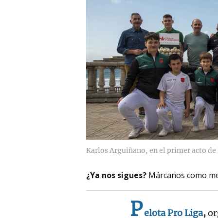
Karlos Arguiñano, en el primer acto de
¿Ya nos sigues?
Márcanos como me
P
elota
Pro
Liga
,
or