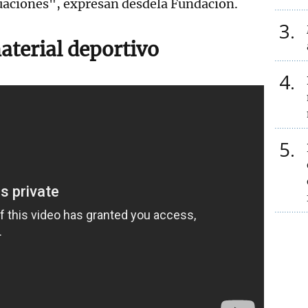
tuaciones", expresan desdela Fundación.
3
aterial deportivo
4
5