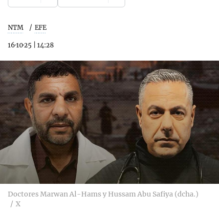
NTM
EFE
16·10·25
|
14:28
Doctores Marwan Al-Hams y Hussam Abu Safiya (dcha.)
X