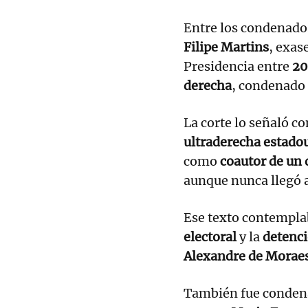
Entre los condenados
Filipe Martins
, exas
Presidencia entre
20
derecha
, condenado
La corte lo señaló 
ultraderecha estado
como
coautor de un 
aunque nunca llegó a
Ese texto contempl
electoral
y la
detenci
Alexandre de Morae
También fue conden