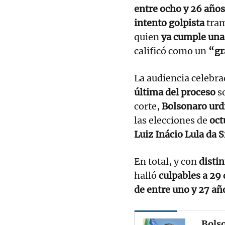
entre ocho y 26 años
intento golpista
tram
quien
ya cumple una
calificó como un
“gr
La audiencia celebra
última del proceso
so
corte,
Bolsonaro urd
las elecciones de
oct
Luiz Inácio Lula da S
En total, y con
disti
halló
culpables a 29 
de entre uno y 27 añ
Bolso