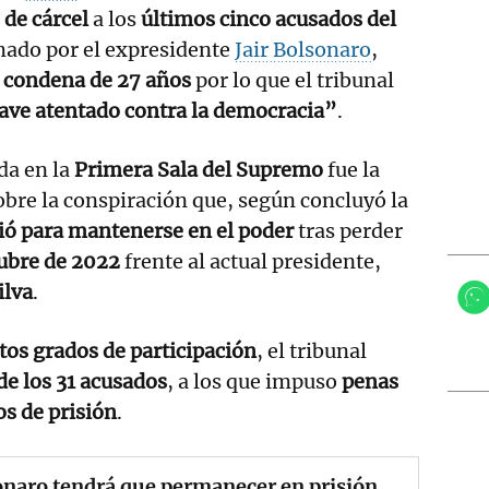
 de cárcel
a los
últimos cinco acusados del
ado por el expresidente
Jair Bolsonaro
,
 condena de 27 años
por lo que el tribunal
ave atentado contra la democracia”
.
da en la
Primera Sala del Supremo
fue la
bre la conspiración que, según concluyó la
ió para mantenerse en el poder
tras perder
ubre de 2022
frente al actual presidente,
ilva
.
ntos grados de participación
, el tribunal
de los 31 acusados
, a los que impuso
penas
os de prisión
.
naro tendrá que permanecer en prisión