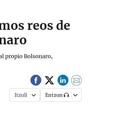
imos reos de
onaro
al propio Bolsonaro,
Itzuli
Entzun