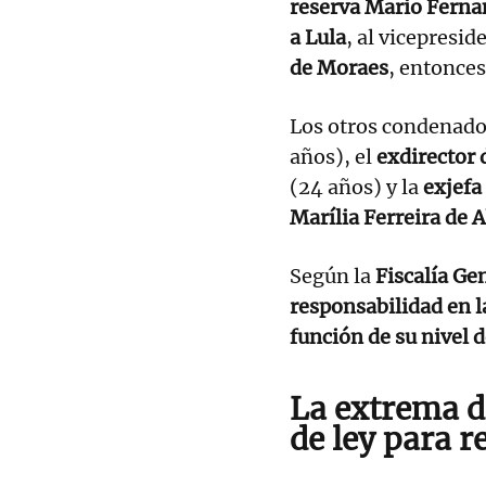
reserva Mario Ferna
a Lula
, al vicepresid
de Moraes
, entonces
Los otros condenado
años), el
exdirector 
(24 años) y la
exjefa
Marília Ferreira de 
Según la
Fiscalía Ge
responsabilidad en l
función de su nivel 
La extrema 
de ley para r