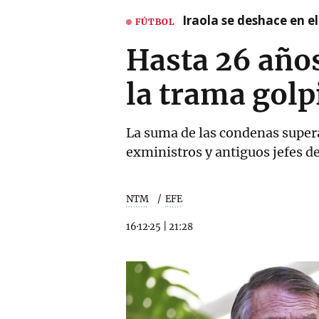
Iraola se deshace en e
FÚTBOL
Hasta 26 años
la trama golp
La suma de las condenas supera
exministros y antiguos jefes d
NTM
EFE
16·12·25
|
21:28