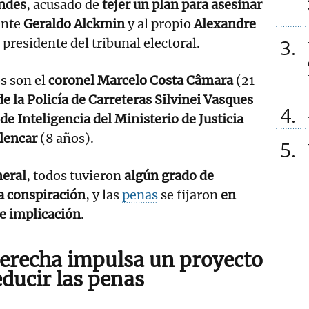
ndes
, acusado de
tejer un plan para asesinar
ente
Geraldo Alckmin
y al propio
Alexandre
3
 presidente del tribunal electoral.
s son el
coronel Marcelo Costa Câmara
(21
de la Policía de Carreteras Silvinei Vasques
4
 de Inteligencia del Ministerio de Justicia
Alencar
(8 años).
5
neral
, todos tuvieron
algún grado de
a conspiración
, y las
penas
se fijaron
en
de implicación
.
derecha impulsa un
proyecto
educir las penas