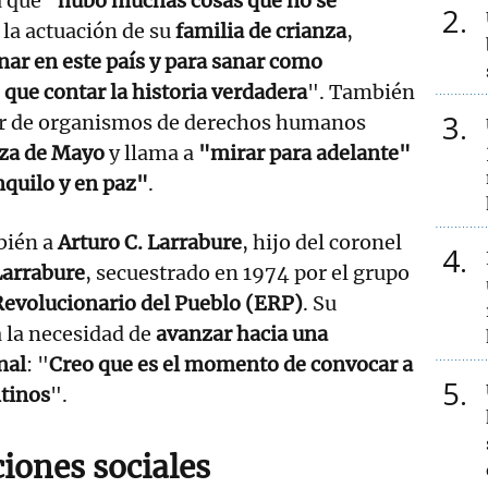
a que
"hubo muchas cosas que no se
2
a la actuación de su
familia de crianza
,
nar en este país y para sanar como
que contar la historia verdadera
". También
3
er de organismos de derechos humanos
aza de Mayo
y llama a
"mirar para adelante"
nquilo y en paz"
.
bién a
Arturo C. Larrabure
, hijo del coronel
4
Larrabure
, secuestrado en 1974 por el grupo
Revolucionario del Pueblo (ERP)
. Su
 la necesidad de
avanzar hacia una
nal
: "
Creo que es el momento de convocar a
5
ntinos
".
ones sociales