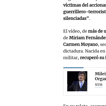
víctimas del accionar
guerrillero-terroris
silenciadas"
.
El vídeo, de
más de u
de
Miriam Fernánde
Carmen Moyano
, s
dictadura. Nacida en
militar,
recuperó su 
Milei
Organ
NTM