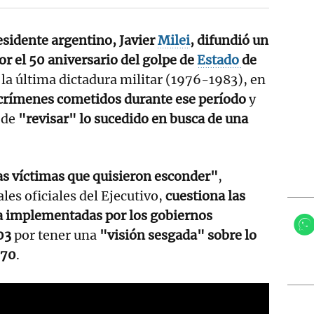
esidente argentino, Javier
Milei
, difundió un
or el 50 aniversario del golpe de
Estado
de
 la última dictadura militar (1976-1983), en
crímenes cometidos durante ese período
y
 de
"revisar" lo sucedido en busca de una
.
s víctimas que quisieron esconder"
,
les oficiales del Ejecutivo,
cuestiona las
a implementadas por los gobiernos
03
por tener una
"visión sesgada" sobre lo
 70
.