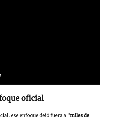
foque oficial
cial, ese enfoque dejó fuera a
"miles de