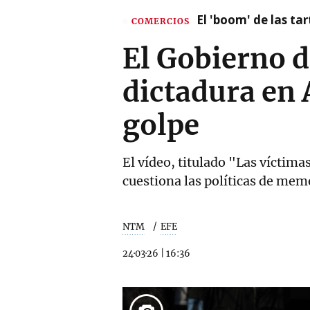
El 'boom' de las t
COMERCIOS
El Gobierno d
dictadura en 
golpe
El vídeo, titulado "Las víctima
cuestiona las políticas de me
NTM
EFE
24·03·26
|
16:36