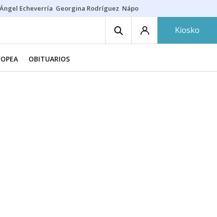
Ángel Echeverría
Georgina Rodríguez
Nápoles - Osasuna
Insultos rac
Kiosko
ROPEA
OBITUARIOS