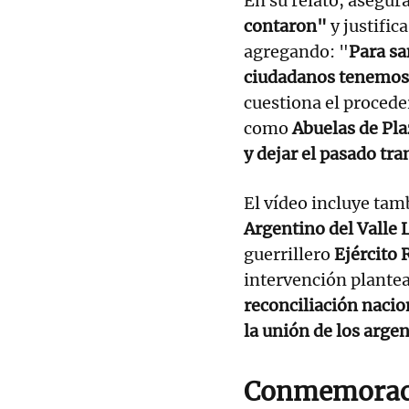
En su relato, asegur
contaron"
y justific
agregando: "
Para sa
ciudadanos tenemos 
cuestiona el proced
como
Abuelas de Pl
y dejar el pasado tra
El vídeo incluye tam
Argentino del Valle 
guerrillero
Ejército 
intervención plantea
reconciliación nacio
la unión de los arge
Conmemoraci