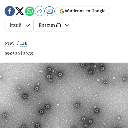
Añádenos en Google
Itzuli
Entzun
NTM
EFE
09·05·26
|
20:39