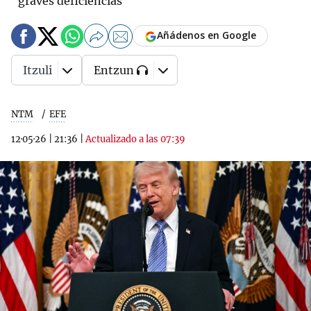
"graves deficiencias"
Añádenos en Google
Itzuli
Entzun
NTM
EFE
12·05·26
|
21:36
|
Actualizado a las 07:39