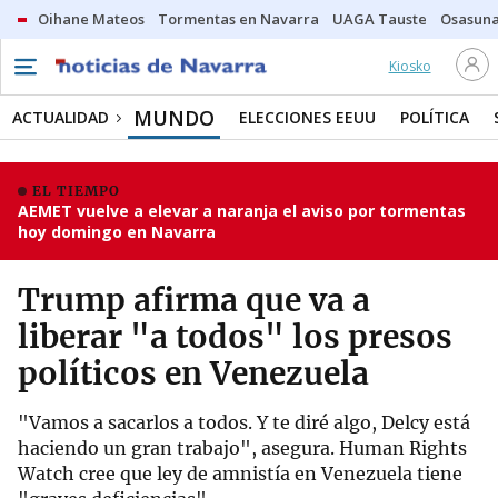
Oihane Mateos
Tormentas en Navarra
UAGA Tauste
Osasuna
Kiosko
MUNDO
ACTUALIDAD
ELECCIONES EEUU
POLÍTICA
EL TIEMPO
AEMET vuelve a elevar a naranja el aviso por tormentas
hoy domingo en Navarra
Trump afirma que va a
liberar "a todos" los presos
políticos en Venezuela
"Vamos a sacarlos a todos. Y te diré algo, Delcy está
haciendo un gran trabajo", asegura. Human Rights
Watch cree que ley de amnistía en Venezuela tiene