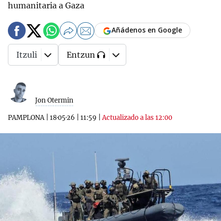
humanitaria a Gaza
Añádenos en Google
Itzuli
Entzun
Jon Otermin
PAMPLONA
|
18·05·26
|
11:59
|
Actualizado a las 12:00