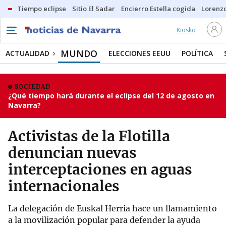
Tiempo eclipse
Sitio El Sadar
Encierro Estella cogida
Lorenzo
Kiosko
MUNDO
ACTUALIDAD
ELECCIONES EEUU
POLÍTICA
SOCIEDAD
¿Qué tiempo hará durante el eclipse del 12 de agosto en
Navarra?
Activistas de la Flotilla
denuncian nuevas
interceptaciones en aguas
internacionales
La delegación de Euskal Herria hace un llamamiento
a la movilización popular para defender la ayuda