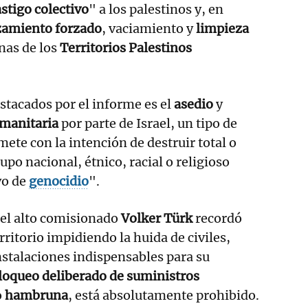
astigo colectivo
" a los palestinos y, en
zamiento forzado
, vaciamiento y
limpieza
nas de los
Territorios Palestinos
stacados por el informe es el
asedio
y
manitaria
por parte de Israel, un tipo de
ete con la intención de destruir total o
po nacional, étnico, racial o religioso
vo de
genocidio
".
a el alto comisionado
Volker Türk
recordó
erritorio impidiendo la huida de civiles,
nstalaciones indispensables para su
loqueo deliberado de suministros
o
hambruna
, está absolutamente prohibido.