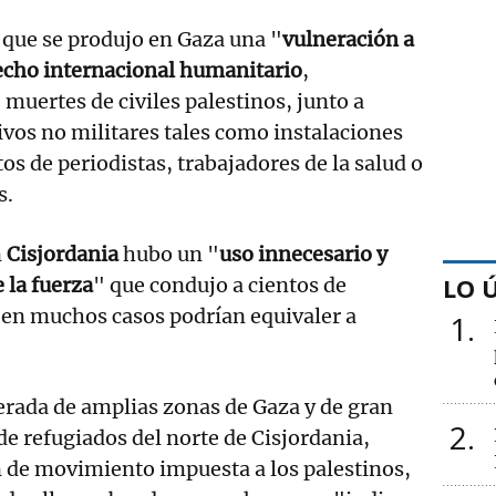
 que se produjo en Gaza una "
vulneración a
echo internacional humanitario
,
muertes de civiles palestinos, junto a
ivos no militares tales como instalaciones
tos de periodistas, trabajadores de la salud o
s.
n
Cisjordania
hubo un "
uso innecesario y
LO 
 la fuerza
" que condujo a cientos de
e en muchos casos podrían equivaler a
1
erada de amplias zonas de Gaza y de gran
2
de refugiados del norte de Cisjordania,
ón de movimiento impuesta a los palestinos,