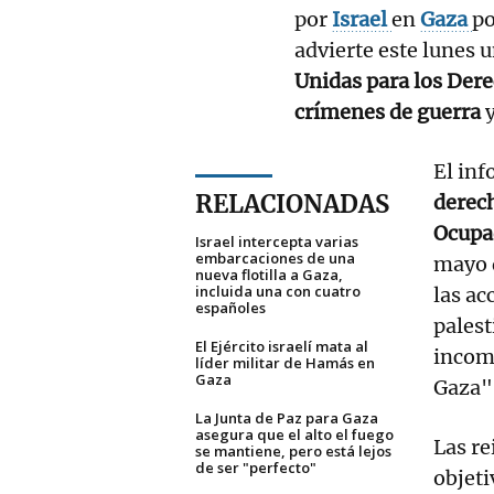
por
Israel
en
Gaza
po
advierte este lunes 
Unidas para los De
crímenes de guerra
El inf
RELACIONADAS
derec
Ocupa
Israel intercepta varias
embarcaciones de una
mayo d
nueva flotilla a Gaza,
incluida una con cuatro
las ac
españoles
palest
El Ejército israelí mata al
incom
líder militar de Hamás en
Gaza
Gaza"
La Junta de Paz para Gaza
asegura que el alto el fuego
Las re
se mantiene, pero está lejos
de ser "perfecto"
objeti