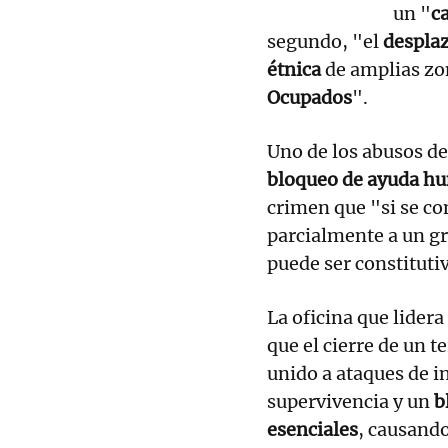
un "
c
segundo, "el
despla
étnica
de amplias zo
Ocupados
".
Uno de los abusos de
bloqueo de ayuda hu
crimen que "si se com
parcialmente a un gru
puede ser constituti
La oficina que lider
que el cierre de un t
unido a ataques de i
supervivencia y un
b
esenciales
, causand