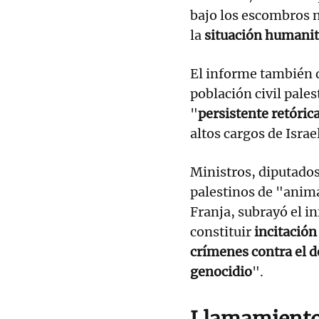
bajo los escombros n
la
situación humanit
El informe también
población civil pal
"
persistente retóri
altos cargos de Israel
Ministros, diputados 
palestinos de "anima
Franja, subrayó el i
constituir
incitació
crímenes contra el d
genocidio
".
Llamamientos