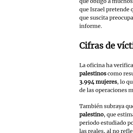
que obligó a muchos 
que Israel pretende 
que suscita preocup
informe.
Cifras de ví
La oficina ha verif
palestinos
como resul
3.994 mujeres
, lo q
de las operaciones mi
También subraya que 
palestino
, que esti
periodo estudiado po
las reales, al no ref