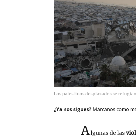
Los palestinos desplazados se refugian 
¿Ya nos sigues?
Márcanos como me
A
lgunas de las
vio