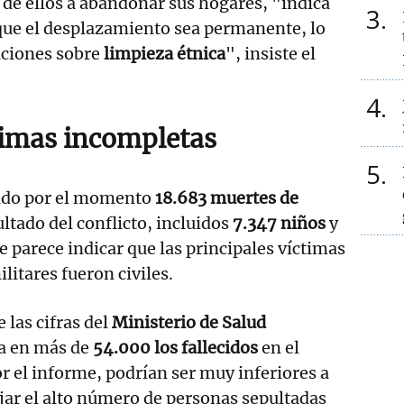
de ellos a abandonar sus hogares, "indica
3
que el desplazamiento sea permanente, lo
aciones sobre
limpieza étnica
", insiste el
4
ctimas incompletas
5
icado por el momento
18.683 muertes de
tado del conflicto, incluidos
7.347 niños
y
ue parece indicar que las principales víctimas
litares fueron civiles.
las cifras del
Ministerio de Salud
ma en más de
54.000 los fallecidos
en el
r el informe, podrían ser muy inferiores a
lejar el alto número de personas sepultadas