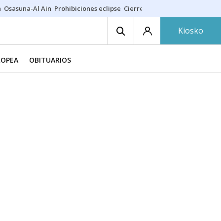
a
Osasuna-Al Ain
Prohibiciones eclipse
Cierre cosmética
Derrama vec
Kiosko
ROPEA
OBITUARIOS