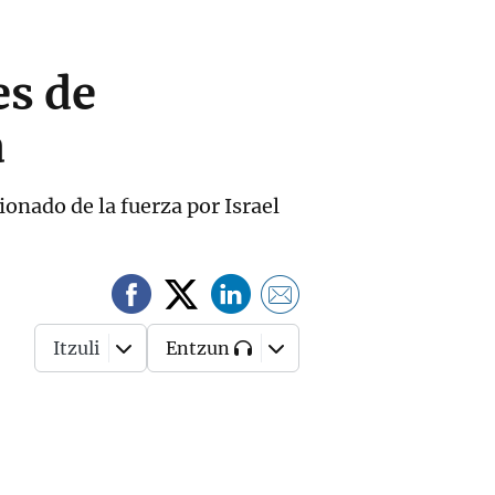
es de
a
onado de la fuerza por Israel
Itzuli
Entzun