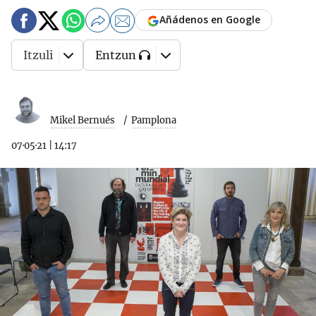
Añádenos en Google
Itzuli
Entzun
Mikel Bernués
Pamplona
07·05·21
|
14:17