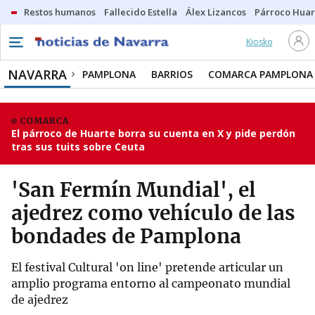
Restos humanos
Fallecido Estella
Álex Lizancos
Párroco Huar
Kiosko
NAVARRA
PAMPLONA
BARRIOS
COMARCA PAMPLONA
COMARCA
El párroco de Huarte borra su cuenta en X y pide perdón
tras sus tuits sobre Ceuta
'San Fermín Mundial', el
ajedrez como vehículo de las
bondades de Pamplona
El festival Cultural 'on line' pretende articular un
amplio programa entorno al campeonato mundial
de ajedrez