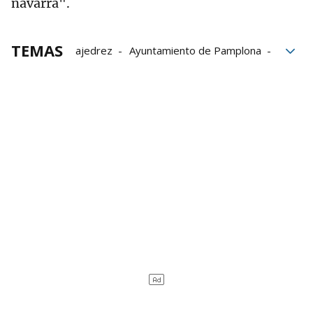
navarra".
TEMAS
ajedrez
Ayuntamiento de Pamplona
fiestas
Iñaki Andradas
Mikel Urmeneta
Navarra
Pamplona
Sanferfood
tradiciones