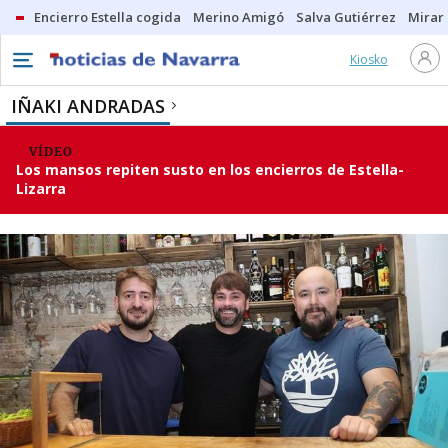
Encierro Estella cogida
Merino Amigó
Salva Gutiérrez
Mirar 
Kiosko
IÑAKI ANDRADAS
VÍDEO
Los mansos repiten susto en los encierros de Estella-
Lizarra