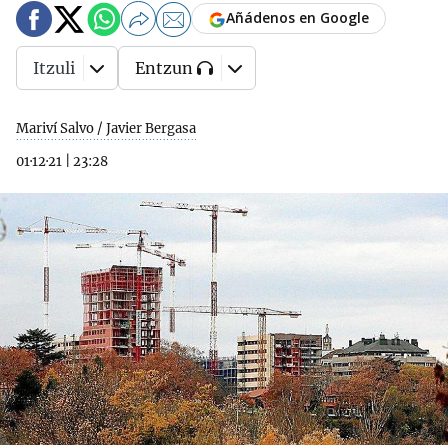
Añádenos en Google
Itzuli
Entzun
Mariví Salvo / Javier Bergasa
01·12·21
|
23:28