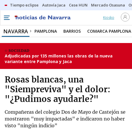
Tiempo eclipse
Autovía Jaca
Cese HUN
Mercado Osasuna
O
Kiosko
NAVARRA
PAMPLONA
BARRIOS
COMARCA PAMPLONA
SOCIEDAD
Adjudicadas por 135 millones las obras de la nueva
variante entre Pamplona y Jaca
Rosas blancas, una
"Siempreviva" y el dolor:
"¿Pudimos ayudarle?"
Compañeras del colegio Dos de Mayo de Castejón se
mostraron "muy impactadas" e indicaron no haber
visto "ningún indicio"