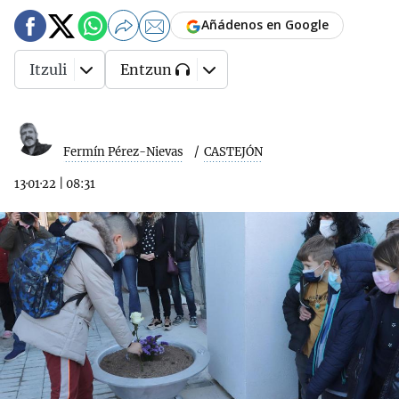
Añádenos en Google
Itzuli
Entzun
Fermín Pérez-Nievas
CASTEJÓN
13·01·22
|
08:31