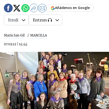
Añádenos en Google
Itzuli
Entzun
María San Gil
MARCILLA
07·03·22
|
14:44