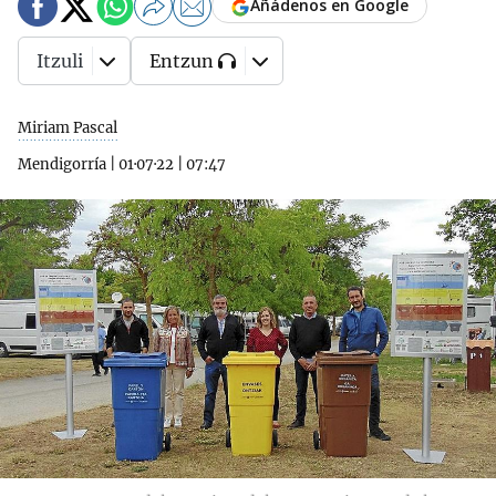
Añádenos en Google
Itzuli
Entzun
Miriam Pascal
Mendigorría
|
01·07·22
|
07:47