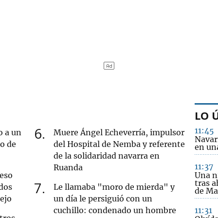
LO 
6
11:45
o a un
Muere Ángel Echeverría, impulsor
Navar
ro de
del Hospital de Nemba y referente
en una
de la solidaridad navarra en
11:37
Ruanda
ueso
Una n
tras a
7
dos
Le llamaba "moro de mierda" y
de Ma
iejo
un día le persiguió con un
cuchillo: condenado un hombre
11:31
tros