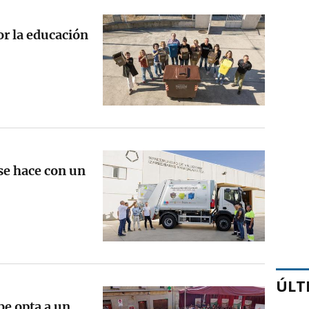
or la educación
e hace con un
ÚLT
e opta a un