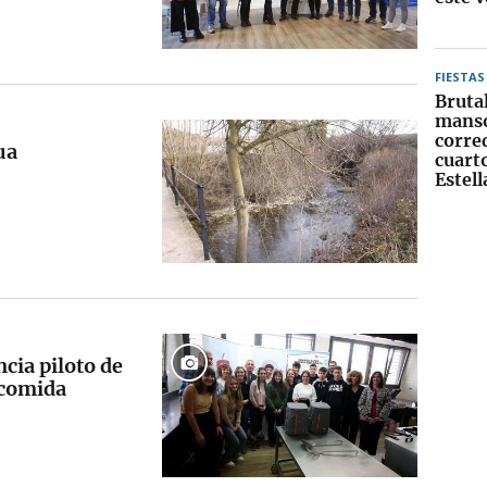
FIESTAS
Bruta
manso
corre
ua
cuart
Estel
cia piloto de
 comida