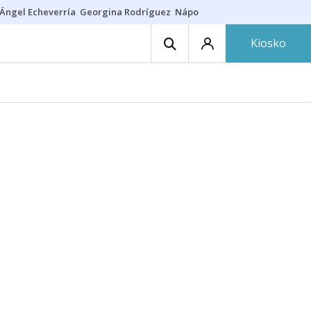
Ángel Echeverría
Georgina Rodríguez
Nápoles - Osasuna
Insultos rac
Kiosko