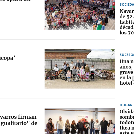
SOCIED
Navar
de 52
habit
década
los 7
SUCESO
icopa’
Una n
años,
grave
en la 
hotel
HOGAR Y
Olvída
avarros firman
sombr
todot
gualitario" de
Ikea 
este 