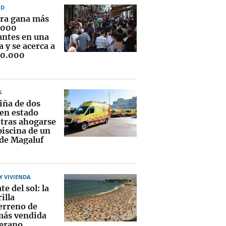
AD
ra gana más
.000
antes en una
 y se acerca a
00.000
S
iña de dos
 en estado
 tras ahogarse
piscina de un
 de Magaluf
 VIVIENDA
te del sol: la
illa
erreno de
más vendida
verano