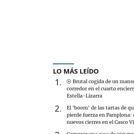
LO MÁS LEÍDO
1
Brutal cogida de un mans
corredor en el cuarto encier
Estella-Lizarra
2
El 'boom' de las tartas de q
pierde fuerza en Pamplona: 
nuevos cierres en el Casco V
Comprar una casa de 100 me