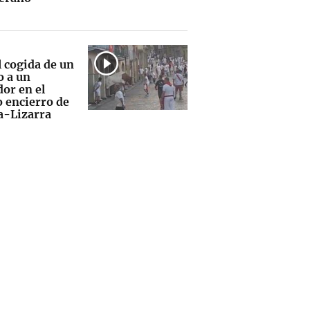
l cogida de un
 a un
dor en el
o encierro de
la-Lizarra