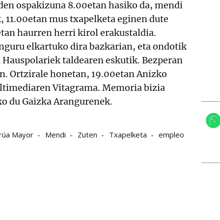
 den ospakizuna 8.00etan hasiko da, mendi
k, 11.00etan mus txapelketa eginen dute
tan haurren herri kirol erakustaldia.
nguru elkartuko dira bazkarian, eta ondotik
a Hauspolariek taldearen eskutik. Bezperan
in. Ortzirale honetan, 19.00etan Anizko
ultimediaren Vitagrama. Memoria bizia
ko du Gaizka Arangurenek.
rúa Mayor
Mendi
Zuten
Txapelketa
empleo