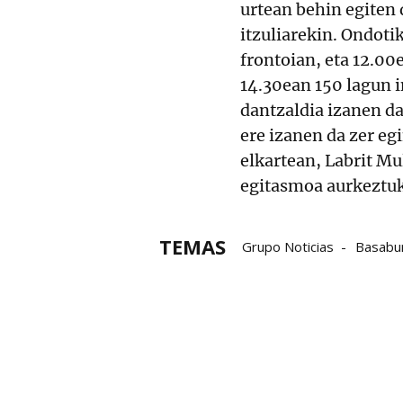
urtean behin egiten
itzuliarekin. Ondoti
frontoian, eta 12.00e
14.30ean 150 lagun i
dantzaldia izanen d
ere izanen da zer eg
elkartean, Labrit M
egitasmoa aurkeztu
TEMAS
Grupo Noticias
Basabu