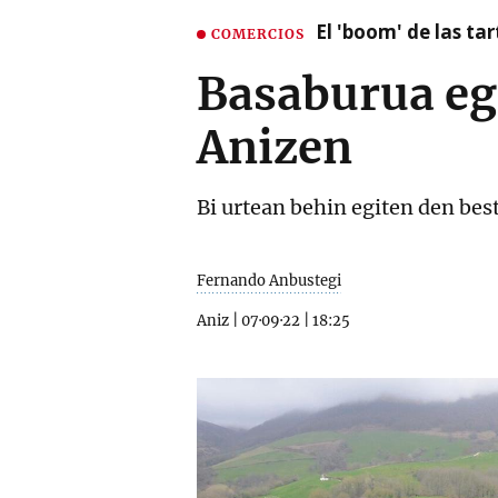
El 'boom' de las t
COMERCIOS
Basaburua eg
Anizen
Bi urtean behin egiten den best
Fernando Anbustegi
Aniz
|
07·09·22
|
18:25