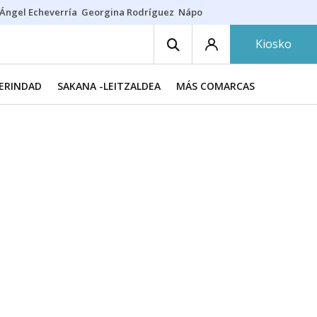
Ángel Echeverría
Georgina Rodríguez
Nápoles - Osasuna
Insultos rac
Kiosko
MERINDAD
SAKANA -LEITZALDEA
MÁS COMARCAS