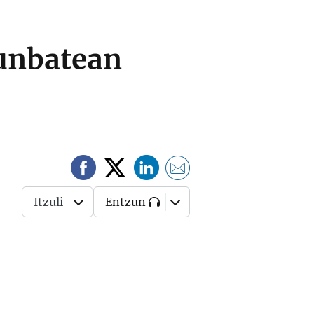
unbatean
Itzuli
Entzun