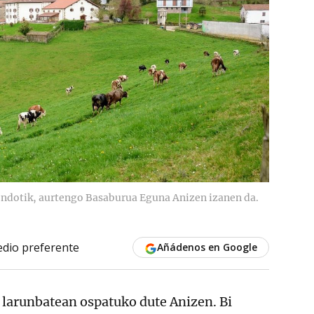
ondotik, aurtengo Basaburua Eguna Anizen izanen da.
dio preferente
Añádenos en Google
larunbatean ospatuko dute Anizen. Bi