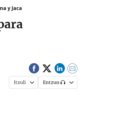
na y Jaca
 para
Itzuli
Entzun