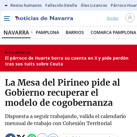
Restos humanos
Fallecido Estella
Álex Lizancos
Párroco Huar
Kiosko
NAVARRA
PAMPLONA
BARRIOS
COMARCA PAMPLONA
COMARCA
El párroco de Huarte borra su cuenta en X y pide perdón
tras sus tuits sobre Ceuta
La Mesa del Pirineo pide al
Gobierno recuperar el
modelo de cogobernanza
Dispuesta a seguir trabajando, valida el calendario
mensual de trabajo con Cohesión Territorial