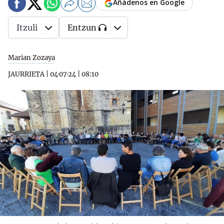
Añádenos en Google
Itzuli
Entzun
Marian Zozaya
JAURRIETA
|
04·07·24
|
08:10